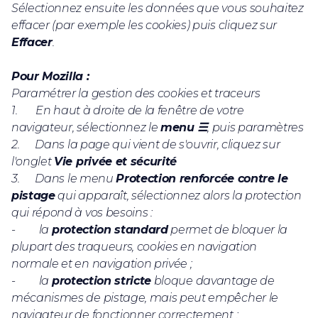
Sélectionnez ensuite les données que vous souhaitez
effacer (par exemple les cookies) puis cliquez sur
Effacer
.
Pour Mozilla :
Paramétrer la gestion des cookies et traceurs
1. En haut à droite de la fenêtre de votre
navigateur, sélectionnez le
menu ☰
, puis paramètres
2. Dans la page qui vient de s'ouvrir, cliquez sur
l'onglet
Vie privée et sécurité
3. Dans le menu
Protection renforcée contre le
pistage
qui apparaît, sélectionnez alors la protection
qui répond à vos besoins :
- la
protection standard
permet de bloquer la
plupart des traqueurs, cookies en navigation
normale et en navigation privée ;
- la
protection stricte
bloque davantage de
mécanismes de pistage, mais peut empêcher le
navigateur de fonctionner correctement ;