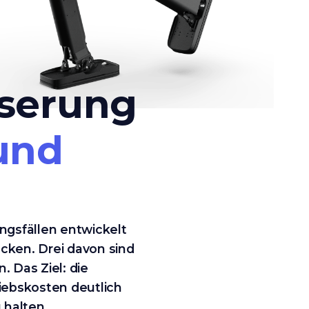
sserung
 und
ngsfällen entwickelt
ecken. Drei davon sind
 Das Ziel: die
riebskosten deutlich
 halten.