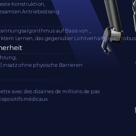
ste Konstruktion,
gesamten Antriebsstrang
kennungsalgorithmus auf Basis von „
rktem Lernen, das gegenüber Lichtverhältnissen robust
herheit
hrung,
n Einsatz ohne physische Barrieren
lette avec des dizaines de millions de pas
ispositifs médicaux.