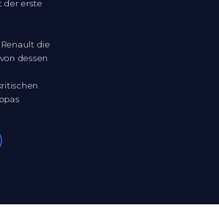
 der erste
Renault die
 von dessen
kritischen
ropas