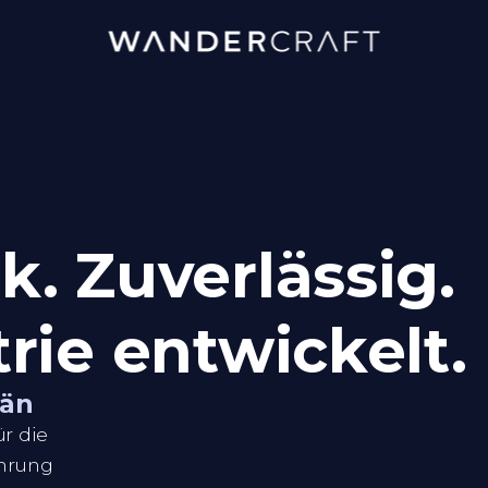
k. Zuverlässig.
trie entwickelt.
rän
ür die
hrung