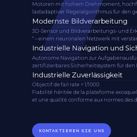
Motoren mit hohem Drehmoment, hochfe
lastadaptiver Regelalgorithmus für den 
Modernste Bildverarbeitung
3D-Sensor und Bildverarbeitungs- und Er
“ – einem neuronalen Netzwerk mit verstä
Industrielle Navigation und Sic
Autonome Navigation zur Aufgabenausfü
zertifizierbares Sicherheitssystem für de
Industrielle Zuverlässigkeit
Objectif de fail rate < 1/1000.
Fiabilité héritée de la plateforme exosque
et une qualité conforme aux normes des d
Kontaktieren Sie uns