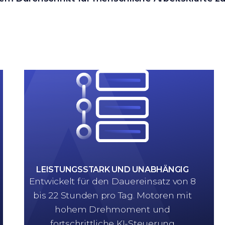
LEISTUNGSSTARK UND UNABHÄNGIG
Entwickelt für den Dauereinsatz von 8
bis 22 Stunden pro Tag. Motoren mit
hohem Drehmoment und
fortschrittliche KI-Steuerung